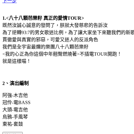
下一步
1.<八十八顆芭樂籽 真正的愛情TOUR>
既然汝誠心誠意的發問了，朕就大發慈悲的告訴汝
為了逆轉93:7的男女歌迷比例，為了讓大家坐下來聽我們的新
貫徹愛與真實的邪惡，可愛又迷人的反派角色
我們是全宇宙最爛的樂團八十八顆芭樂籽
<我的心正為你這個中年翹臀燃燒著>不插電TOUR開跑！
就是這樣喵！
2、演出編制
阿強-木吉他
冠伶-電BASS
大頭-電吉他
烏鴉-手風琴
東祐-套鼓