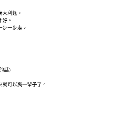
義大利麵。
才好。
一步一步走。
的話)
來就可以爽一輩子了。