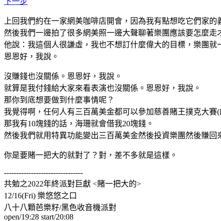
下一步
上回我們約在一家網美咖啡店開會，因為我有點想吃它們家的
然後我們一邊拍了很多網美照一邊大聲聊著樂團應該要怎麼走
他說：我這個人很謙虛，我也不想訂什麼偉大的目標，樂團就
恩恩好，我說。
沒賺錢也沒關係。恩恩好，我說。
就算是我付錢給大家來看表演也沒關係。恩恩好，我說。
那你到底想要做到什麼事情呢？
我覺得啊，任何人有三百萬美金都可以參加慈善賭王撲克大賽(
那我有10塊錢的話，海珊就會借我20塊錢。
然後我們就用特異功能變出三百萬美金然後投資樂團然後賺回
你是要賭一把大的就對了？對，差不多就是這樣。
--------------------------------
共勉之2022年終派對巨獻 <賭一把大的>
12/16(Fri) 樂悠悠之口
八十八顆芭樂籽/黑色收音機派對
open/19:28 start/20:08