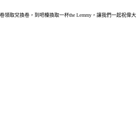
的票卷領取兌換卷，到吧檯換取一杯the Lemmy，讓我們一起祝偉大